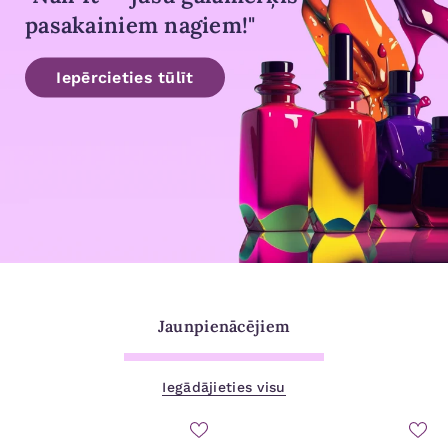
pasakainiem nagiem!"
Iepērcieties tūlīt
Jaunpienācējiem
Iegādājieties visu