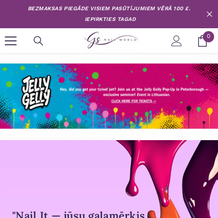
Pāriet uz saturu
BEZMAKSAS PIEGĀDE VISIEM PASŪTĪJUMIEM VĒRĀ 100 £.
IEPIRKTIES TAGAD
0
0
pr
"Nail It — jūsu galamērķis