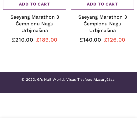
ADD TO CART
ADD TO CART
Saeyang Marathon 3
Saeyang Marathon 3
Čempionu Nagu
Čempionu Nagu
Urbjmašīna
Urbjmašīna
£210.00
£189.00
£140.00
£126.00
© 2023, G's Nail World. Visas Tiesības Aizsargātas.