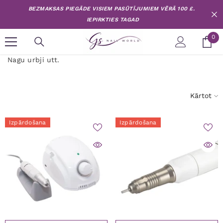
Pāriet uz saturu
BEZMAKSAS PIEGĀDE VISIEM PASŪTĪJUMIEM VĒRĀ 100 £.
IEPIRKTIES TAGAD
0
0
pr
Nagu urbji utt.
Kārtot
Izpārdošana
Izpārdošana